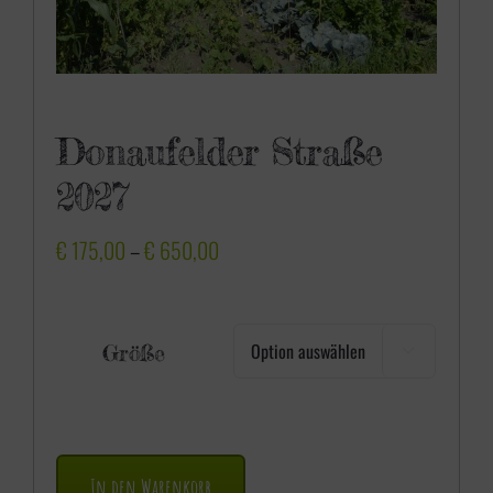
Donaufelder Straße
2027
P
€
175,00
–
€
650,00
r
e
Größe

i
s
s
p
In den Warenkorb