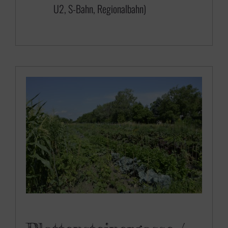
U2, S-Bahn, Regionalbahn)
6
5
0
,
0
0