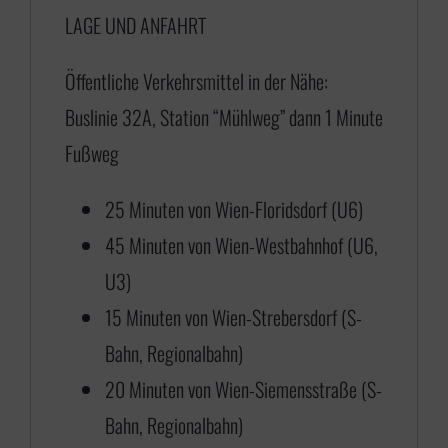
LAGE UND ANFAHRT
7
5
Öffentliche Verkehrsmittel in der Nähe:
,
Buslinie 32A, Station “Mühlweg” dann 1 Minute
0
Fußweg
0
b
25 Minuten von Wien-Floridsdorf (U6)
i
45 Minuten von Wien-Westbahnhof (U6,
s
U3)
€
15 Minuten von Wien-Strebersdorf (S-
Bahn, Regionalbahn)
4
20 Minuten von Wien-Siemensstraße (S-
3
Bahn, Regionalbahn)