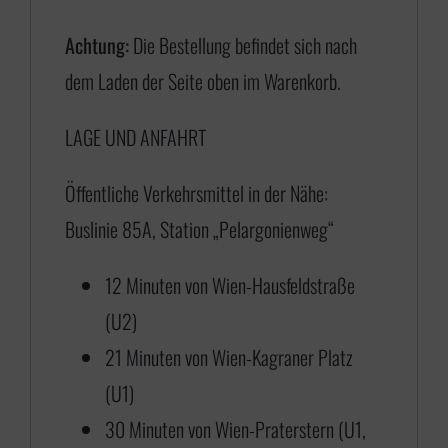
€
Achtung:
Die Bestellung befindet sich nach
dem Laden der Seite oben im Warenkorb.
1
LAGE UND ANFAHRT
7
5
Öffentliche Verkehrsmittel in der Nähe:
,
Buslinie 85A, Station „Pelargonienweg“
0
0
12 Minuten von Wien-Hausfeldstraße
b
(U2)
i
21 Minuten von Wien-Kagraner Platz
s
(U1)
€
30 Minuten von Wien-Praterstern (U1,