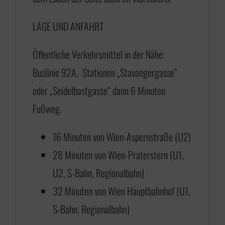
1
LAGE UND ANFAHRT
7
5
Öffentliche Verkehrsmittel in der Nähe:
,
Buslinie 92A, Stationen „Stavangergasse“
0
oder „Seidelbastgasse“ dann 6 Minuten
0
Fußweg.
b
i
16 Minuten von Wien-Aspernstraße (U2)
s
28 Minuten von Wien-Praterstern (U1,
€
U2, S-Bahn, Regionalbahn)
32 Minuten von Wien Hauptbahnhof (U1,
6
S-Bahn, Regionalbahn)