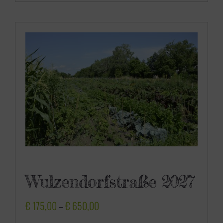
0
,
0
0
Wulzendorfstraße 2027
P
€
175,00
–
€
650,00
r