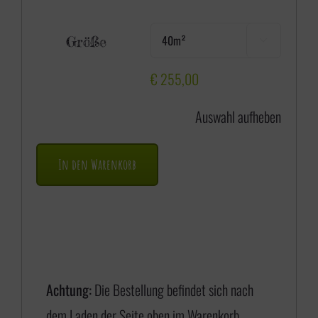
e
Größe

i
s
€
255,00
s
Auswahl aufheben
p
a
In den Warenkorb
n
n
e
:
€
Achtung:
Die Bestellung befindet sich nach
dem Laden der Seite oben im Warenkorb.