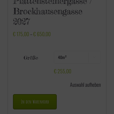
Plattensteinergasse /
Brockhausengasse
2027
P
€
175,00
–
€
650,00
r
e
Größe

i
s
€
255,00
s
Auswahl aufheben
p
a
In den Warenkorb
n