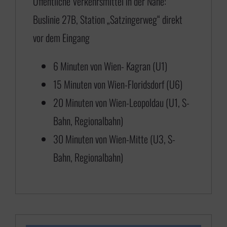
Öffentliche Verkehrsmittel in der Nähe:
,
Buslinie 27B, Station „Satzingerweg“ direkt
0
vor dem Eingang
0
b
6 Minuten von Wien- Kagran (U1)
i
15 Minuten von Wien-Floridsdorf (U6)
s
20 Minuten von Wien-Leopoldau (U1, S-
€
Bahn, Regionalbahn)
30 Minuten von Wien-Mitte (U3, S-
6
Bahn, Regionalbahn)
5
0
,