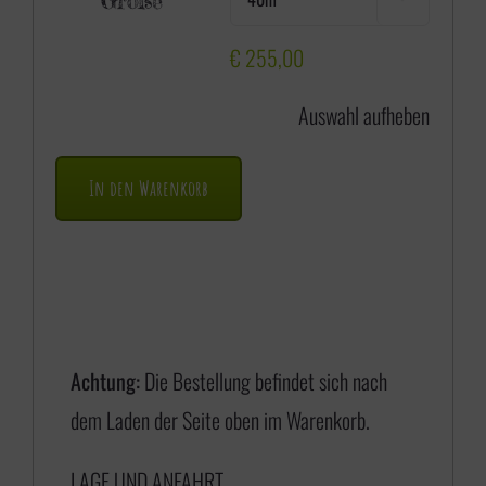
Größe
i
s
€
255,00
s
Auswahl aufheben
p
a
In den Warenkorb
n
n
e
:
€
Achtung:
Die Bestellung befindet sich nach
dem Laden der Seite oben im Warenkorb.
1
LAGE UND ANFAHRT
7