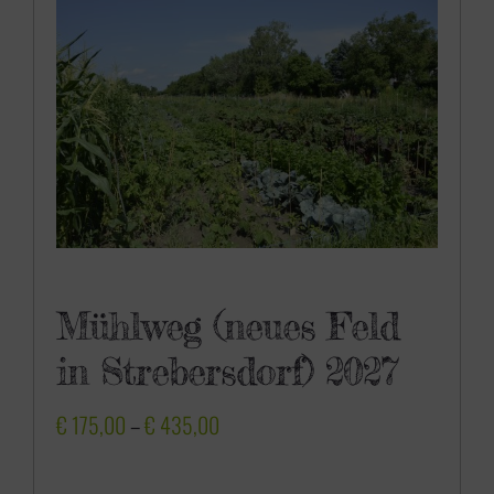
0
0
Mühlweg (neues Feld
in Strebersdorf) 2027
P
€
175,00
–
€
435,00
r