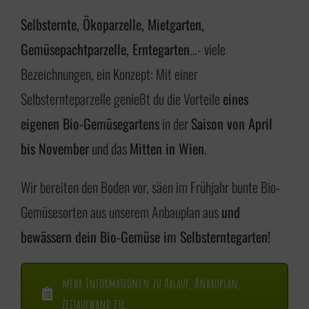
i
Selbsternte, Ökoparzelle, Mietgarten,
n
Gemüsepachtparzelle, Erntegarten
…- viele
g
Bezeichnungen, ein Konzept: Mit einer
e
Selbsternteparzelle genießt du die Vorteile
eines
n
eigenen Bio-Gemüsegartens
in der
Saison von April
bis November
und das
Mitten in Wien
.
Wir bereiten den Boden vor, säen im Frühjahr bunte Bio-
Gemüsesorten aus unserem Anbauplan aus
und
bewässern dein Bio-Gemüse im Selbsterntegarten!
mehr Informationen zu Ablauf, Anbauplan,
Zeitaufwand etc.