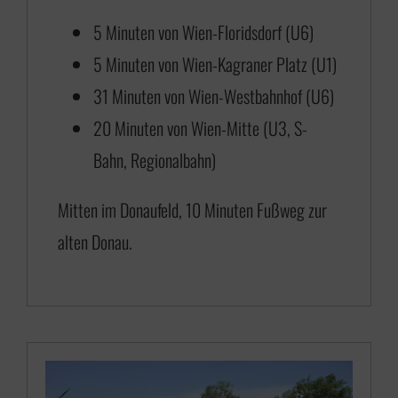
0
5 Minuten von Wien-Floridsdorf (U6)
b
5 Minuten von Wien-Kagraner Platz (U1)
i
31 Minuten von Wien-Westbahnhof (U6)
s
20 Minuten von Wien-Mitte (U3, S-
€
Bahn, Regionalbahn)
6
Mitten im Donaufeld, 10 Minuten Fußweg zur
5
alten Donau.
0
,
0
0