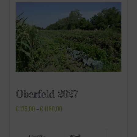
Oberfeld 2027
P
€
175,00
–
€
1180,00
r
e
