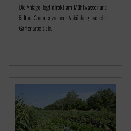
5
Die Anlage liegt
direkt am Mühlwasser
und
0
lädt im Sommer zu einer Abkühlung nach der
,
Gartenarbeit ein.
0
0