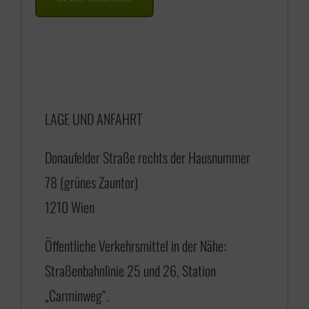
a
n
n
e
LAGE UND ANFAHRT
:
€
Donaufelder Straße rechts der Hausnummer
78 (grünes Zauntor)
1
1210 Wien
7
5
Öffentliche Verkehrsmittel in der Nähe:
,
Straßenbahnlinie 25 und 26, Station
0
„Carminweg“.