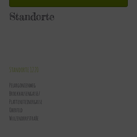
Standorte
Standorte 1220
Pelargonienweg
Brockhausengasse
/
Plattensteinergasse
Oberfeld
Wulzendorfstraße