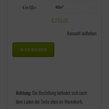
e
Größe

i
s
€
255,00
s
Auswahl aufheben
p
a
In den Warenkorb
n
n
e
:
€
Achtung:
Die Bestellung befindet sich nach
dem Laden der Seite oben im Warenkorb.
1