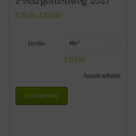
Pelargonienweg 2027
P
€
175,00
–
€
650,00
r
e
Größe

i
s
€
255,00
s
Auswahl aufheben
p
a
In den Warenkorb
n
n
e
: