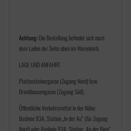
n
e
:
€
Achtung:
Die Bestellung befindet sich nach
dem Laden der Seite oben im Warenkorb.
1
LAGE UND ANFAHRT
7
5
Plattensteinergasse (Zugang Nord) bzw.
,
Brockhausengasse (Zugang Süd),
0
0
Öffentliche Verkehrsmittel in der Nähe:
b
Buslinie 93A, Station „In der Au“ (für Zugang
i
Nord) oder Buslinie 93A, Station „An der Bien“