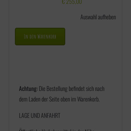
s
€
255,00
s
Auswahl aufheben
p
a
In den Warenkorb
n
n
e
:
€
Achtung:
Die Bestellung befindet sich nach
dem Laden der Seite oben im Warenkorb.
1
LAGE UND ANFAHRT
7
5