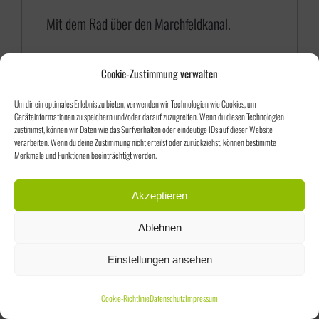
5
Mit dem Rad über den Marchfeldkanal.
,
0
Cookie-Zustimmung verwalten
0
Um dir ein optimales Erlebnis zu bieten, verwenden wir Technologien wie Cookies, um
Geräteinformationen zu speichern und/oder darauf zuzugreifen. Wenn du diesen Technologien
zustimmst, können wir Daten wie das Surfverhalten oder eindeutige IDs auf dieser Website
verarbeiten. Wenn du deine Zustimmung nicht erteilst oder zurückziehst, können bestimmte
Merkmale und Funktionen beeinträchtigt werden.
Sortieren nach
Name
Akzeptieren
Ablehnen
Zeige
75 Produkte
Einstellungen ansehen
Cookie-Richtlinie
Datenschutz
Impressum