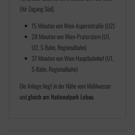
s
(für Zugang Süd).
€
15 Minuten von Wien-Aspernstraße (U2)
28 Minuten von Wien-Praterstern (U1,
6
U2, S-Bahn, Regionalbahn)
5
37 Minuten von Wien Hauptbahnhof (U1,
0
S-Bahn, Regionalbahn)
,
0
Die Anlage liegt in der Nähe vom Mühlwasser
0
und
gleich am Nationalpark Lobau
.