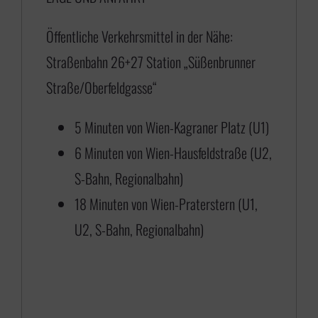
5
Öffentliche Verkehrsmittel in der Nähe:
,
Straßenbahn 26+27 Station „Süßenbrunner
0
Straße/Oberfeldgasse“
0
b
5 Minuten von Wien-Kagraner Platz (U1)
i
6 Minuten von Wien-Hausfeldstraße (U2,
s
S-Bahn, Regionalbahn)
€
18 Minuten von Wien-Praterstern (U1,
U2, S-Bahn, Regionalbahn)
1
1
8