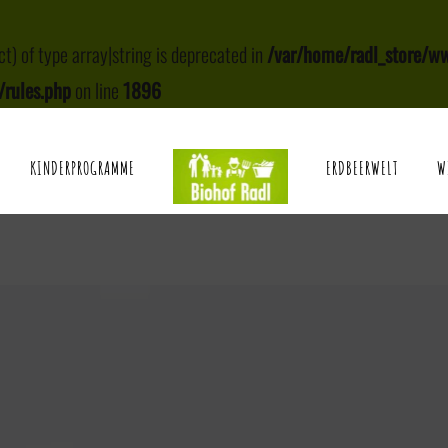
ct) of type array|string is deprecated in
/var/home/radl_store/w
/rules.php
on line
1896
KINDERPROGRAMME
ERDBEERWELT
W