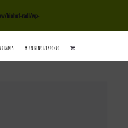
ww/biohof-radl/wp-
IR RADLS
MEIN BENUTZERKONTO