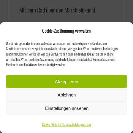
5
Mit dem Rad über den Marchfeldkanal.
,
0
Cookie-Zustimmung verwalten
0
Um dir ein optimales Erlebnis zu bieten, verwenden wir Technologien wie Cookies, um
Geräteinformationen zu speichern und/oder darauf zuzugreifen. Wenn du diesen Technologien
zustimmst, können wir Daten wie das Surfverhalten oder eindeutige IDs auf dieser Website
verarbeiten. Wenn du deine Zustimmung nicht erteilst oder zurückziehst, können bestimmte
Merkmale und Funktionen beeinträchtigt werden.
Sortieren nach
Preis
Akzeptieren
Ablehnen
Zeige
75 Produkte
Einstellungen ansehen
Cookie-Richtlinie
Datenschutz
Impressum