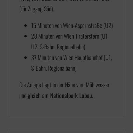
s
(für Zugang Süd).
€
15 Minuten von Wien-Aspernstraße (U2)
28 Minuten von Wien-Praterstern (U1,
6
U2, S-Bahn, Regionalbahn)
5
37 Minuten von Wien Hauptbahnhof (U1,
0
S-Bahn, Regionalbahn)
,
0
Die Anlage liegt in der Nähe vom Mühlwasser
0
und
gleich am Nationalpark Lobau
.