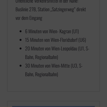
Öffentliche Verkehrsmittel in der Nähe:
,
Buslinie 27B, Station „Satzingerweg“ direkt
0
vor dem Eingang
0
b
6 Minuten von Wien- Kagran (U1)
i
15 Minuten von Wien-Floridsdorf (U6)
s
20 Minuten von Wien-Leopoldau (U1, S-
€
Bahn, Regionalbahn)
30 Minuten von Wien-Mitte (U3, S-
6
Bahn, Regionalbahn)
5
0
,