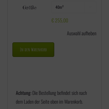
e
Größe

i
s
€
255,00
s
Auswahl aufheben
p
a
In den Warenkorb
n
n
e
:
€
Achtung:
Die Bestellung befindet sich nach
dem Laden der Seite oben im Warenkorb.
1