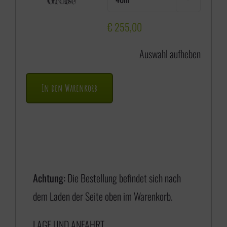
Größe
i
s
€
255,00
s
Auswahl aufheben
p
a
In den Warenkorb
n
n
e
:
€
Achtung:
Die Bestellung befindet sich nach
dem Laden der Seite oben im Warenkorb.
1
LAGE UND ANFAHRT
7