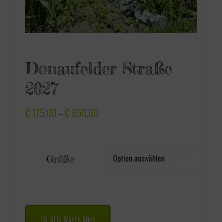
Donaufelder Straße
2027
P
€
175,00
–
€
650,00
r
e
Größe

i
s
s
p
In den Warenkorb