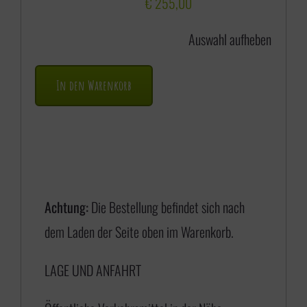
s
€
255,00
s
Auswahl aufheben
p
a
In den Warenkorb
n
n
e
:
€
Achtung:
Die Bestellung befindet sich nach
dem Laden der Seite oben im Warenkorb.
1
LAGE UND ANFAHRT
7
5