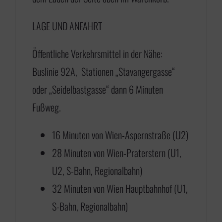
1
LAGE UND ANFAHRT
7
5
Öffentliche Verkehrsmittel in der Nähe:
,
Buslinie 92A, Stationen „Stavangergasse“
0
oder „Seidelbastgasse“ dann 6 Minuten
0
Fußweg.
b
i
16 Minuten von Wien-Aspernstraße (U2)
s
28 Minuten von Wien-Praterstern (U1,
€
U2, S-Bahn, Regionalbahn)
32 Minuten von Wien Hauptbahnhof (U1,
6
S-Bahn, Regionalbahn)