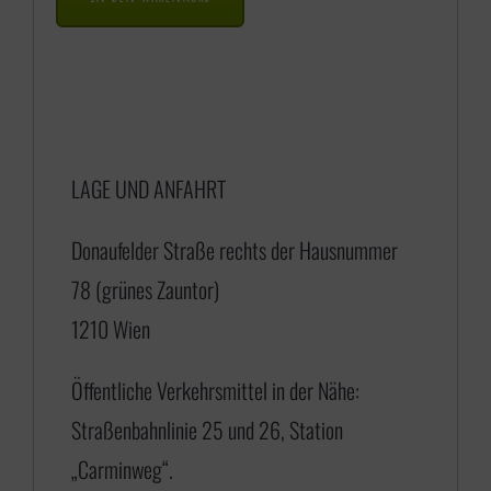
a
n
n
e
LAGE UND ANFAHRT
:
€
Donaufelder Straße rechts der Hausnummer
78 (grünes Zauntor)
1
1210 Wien
7
5
Öffentliche Verkehrsmittel in der Nähe:
,
Straßenbahnlinie 25 und 26, Station
0
„Carminweg“.