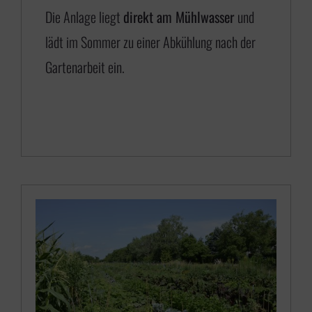
5
Die Anlage liegt
direkt am Mühlwasser
und
0
lädt im Sommer zu einer Abkühlung nach der
,
Gartenarbeit ein.
0
0