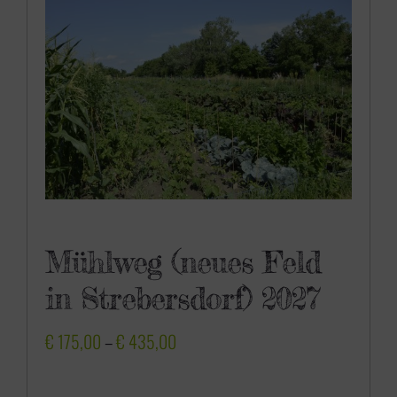
0
0
Mühlweg (neues Feld
in Strebersdorf) 2027
P
€
175,00
–
€
435,00
r