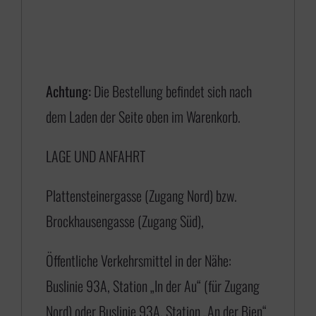
n
e
:
€
Achtung:
Die Bestellung befindet sich nach
dem Laden der Seite oben im Warenkorb.
1
LAGE UND ANFAHRT
7
5
Plattensteinergasse (Zugang Nord) bzw.
,
Brockhausengasse (Zugang Süd),
0
0
Öffentliche Verkehrsmittel in der Nähe:
b
Buslinie 93A, Station „In der Au“ (für Zugang
i
Nord) oder Buslinie 93A, Station „An der Bien“