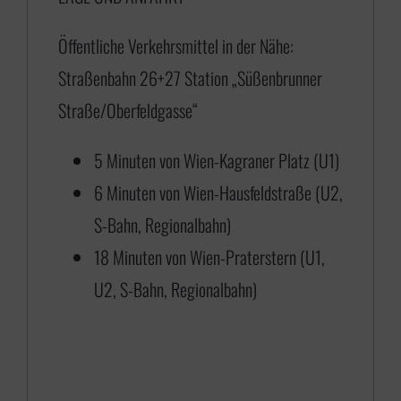
5
Öffentliche Verkehrsmittel in der Nähe:
,
Straßenbahn 26+27 Station „Süßenbrunner
0
Straße/Oberfeldgasse“
0
b
5 Minuten von Wien-Kagraner Platz (U1)
i
6 Minuten von Wien-Hausfeldstraße (U2,
s
S-Bahn, Regionalbahn)
€
18 Minuten von Wien-Praterstern (U1,
U2, S-Bahn, Regionalbahn)
1
1
8