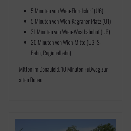
0
5 Minuten von Wien-Floridsdorf (U6)
b
5 Minuten von Wien-Kagraner Platz (U1)
i
31 Minuten von Wien-Westbahnhof (U6)
s
20 Minuten von Wien-Mitte (U3, S-
€
Bahn, Regionalbahn)
6
Mitten im Donaufeld, 10 Minuten Fußweg zur
5
alten Donau.
0
,
0
0