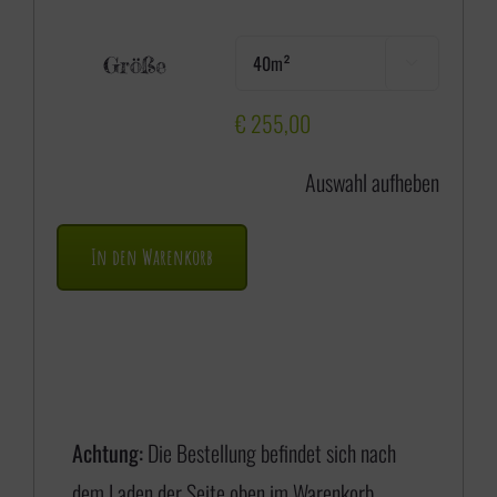
e
Größe

i
s
€
255,00
s
Auswahl aufheben
p
a
In den Warenkorb
n
n
e
:
€
Achtung:
Die Bestellung befindet sich nach
dem Laden der Seite oben im Warenkorb.