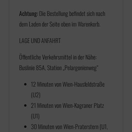
€
Achtung:
Die Bestellung befindet sich nach
dem Laden der Seite oben im Warenkorb.
1
LAGE UND ANFAHRT
7
5
Öffentliche Verkehrsmittel in der Nähe:
,
Buslinie 85A, Station „Pelargonienweg“
0
0
12 Minuten von Wien-Hausfeldstraße
b
(U2)
i
21 Minuten von Wien-Kagraner Platz
s
(U1)
€
30 Minuten von Wien-Praterstern (U1,