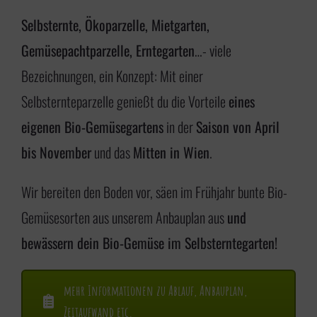
i
Selbsternte, Ökoparzelle, Mietgarten,
n
Gemüsepachtparzelle, Erntegarten
…- viele
g
Bezeichnungen, ein Konzept: Mit einer
e
Selbsternteparzelle genießt du die Vorteile
eines
n
eigenen Bio-Gemüsegartens
in der
Saison von April
bis November
und das
Mitten in Wien
.
Wir bereiten den Boden vor, säen im Frühjahr bunte Bio-
Gemüsesorten aus unserem Anbauplan aus
und
bewässern dein Bio-Gemüse im Selbsterntegarten!
mehr Informationen zu Ablauf, Anbauplan,
Zeitaufwand etc.