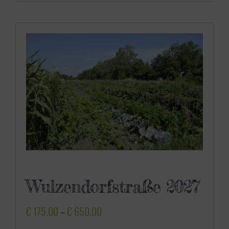
0
,
0
0
Wulzendorfstraße 2027
P
€
175,00
–
€
650,00
r