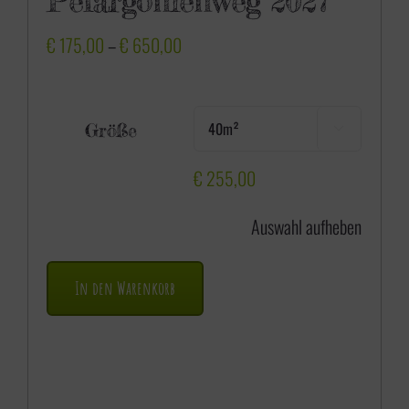
Pelargonienweg 2027
P
€
175,00
–
€
650,00
r
e
Größe

i
s
€
255,00
s
Auswahl aufheben
p
a
In den Warenkorb
n
n
e
: