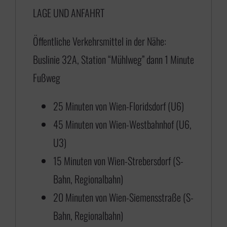
LAGE UND ANFAHRT
7
5
Öffentliche Verkehrsmittel in der Nähe:
,
Buslinie 32A, Station “Mühlweg” dann 1 Minute
0
Fußweg
0
b
25 Minuten von Wien-Floridsdorf (U6)
i
45 Minuten von Wien-Westbahnhof (U6,
s
U3)
€
15 Minuten von Wien-Strebersdorf (S-
Bahn, Regionalbahn)
4
20 Minuten von Wien-Siemensstraße (S-
3
Bahn, Regionalbahn)