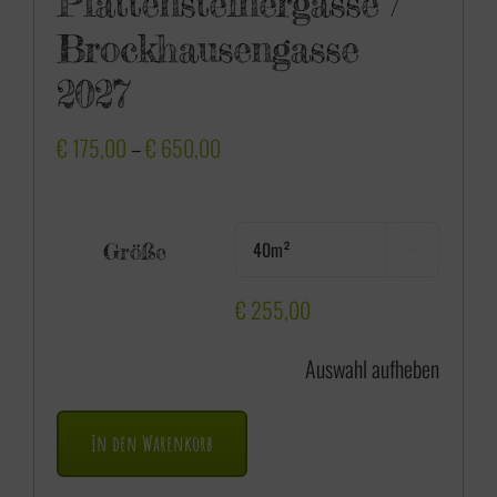
Plattensteinergasse /
Brockhausengasse
2027
P
€
175,00
–
€
650,00
r
e
Größe

i
s
€
255,00
s
Auswahl aufheben
p
a
In den Warenkorb
n