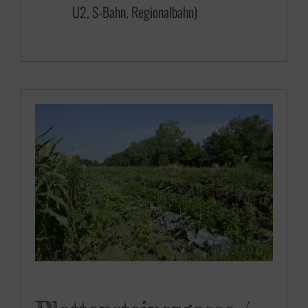
U2, S-Bahn, Regionalbahn)
6
5
0
,
0
0