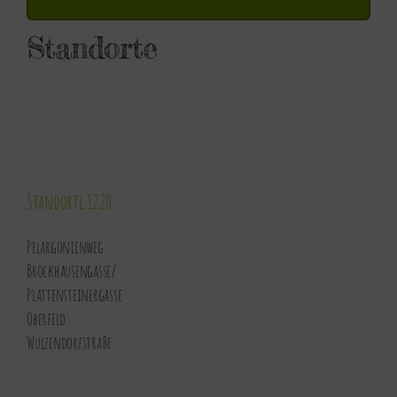
Standorte
Standorte 1220
Pelargonienweg
Brockhausengasse
/
Plattensteinergasse
Oberfeld
Wulzendorfstraße