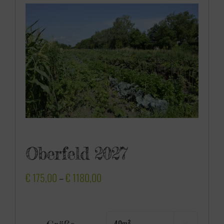
Oberfeld 2027
P
€
175,00
–
€
1180,00
r
e
