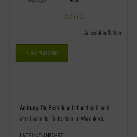
Größe
i
s
€
255,00
s
Auswahl aufheben
p
a
In den Warenkorb
n
n
e
:
€
Achtung:
Die Bestellung befindet sich nach
dem Laden der Seite oben im Warenkorb.
1
LAGE UND ANFAHRT
7