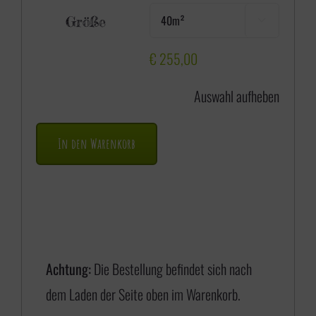
e
Größe

i
s
€
255,00
s
Auswahl aufheben
p
a
In den Warenkorb
n
n
e
:
€
Achtung:
Die Bestellung befindet sich nach
dem Laden der Seite oben im Warenkorb.
1