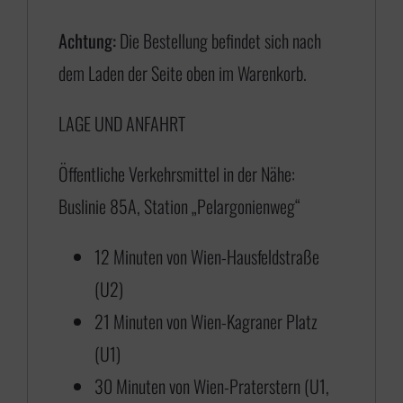
€
Achtung:
Die Bestellung befindet sich nach
dem Laden der Seite oben im Warenkorb.
1
LAGE UND ANFAHRT
7
5
Öffentliche Verkehrsmittel in der Nähe:
,
Buslinie 85A, Station „Pelargonienweg“
0
0
12 Minuten von Wien-Hausfeldstraße
b
(U2)
i
21 Minuten von Wien-Kagraner Platz
s
(U1)
€
30 Minuten von Wien-Praterstern (U1,