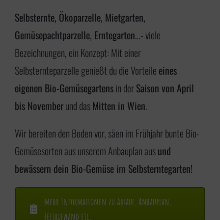
i
Selbsternte, Ökoparzelle, Mietgarten,
n
Gemüsepachtparzelle, Erntegarten
…- viele
g
Bezeichnungen, ein Konzept: Mit einer
e
Selbsternteparzelle genießt du die Vorteile
eines
n
eigenen Bio-Gemüsegartens
in der
Saison von April
bis November
und das
Mitten in Wien
.
Wir bereiten den Boden vor, säen im Frühjahr bunte Bio-
Gemüsesorten aus unserem Anbauplan aus
und
bewässern dein Bio-Gemüse im Selbsterntegarten!
mehr Informationen zu Ablauf, Anbauplan,
Zeitaufwand etc.