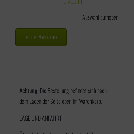
s
€
255,00
s
Auswahl aufheben
p
a
In den Warenkorb
n
n
e
:
€
Achtung:
Die Bestellung befindet sich nach
dem Laden der Seite oben im Warenkorb.
1
LAGE UND ANFAHRT
7
5