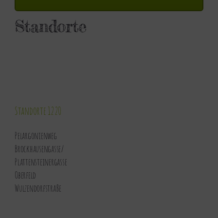
Standorte
Standorte 1220
Pelargonienweg
Brockhausengasse
/
Plattensteinergasse
Oberfeld
Wulzendorfstraße