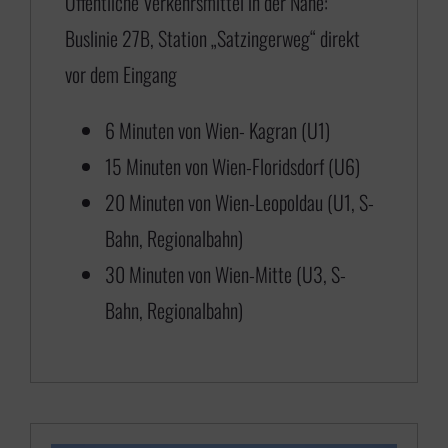
Öffentliche Verkehrsmittel in der Nähe:
,
Buslinie 27B, Station „Satzingerweg“ direkt
0
vor dem Eingang
0
b
6 Minuten von Wien- Kagran (U1)
i
15 Minuten von Wien-Floridsdorf (U6)
s
20 Minuten von Wien-Leopoldau (U1, S-
€
Bahn, Regionalbahn)
30 Minuten von Wien-Mitte (U3, S-
6
Bahn, Regionalbahn)
5
0
,