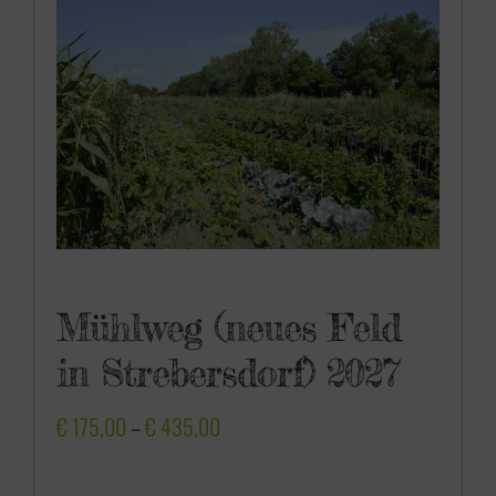
0
0
Mühlweg (neues Feld
in Strebersdorf) 2027
P
€
175,00
–
€
435,00
r