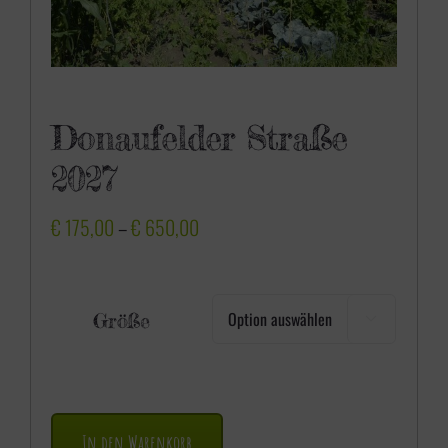
Donaufelder Straße
2027
P
€
175,00
–
€
650,00
r
e
Größe

i
s
s
p
In den Warenkorb