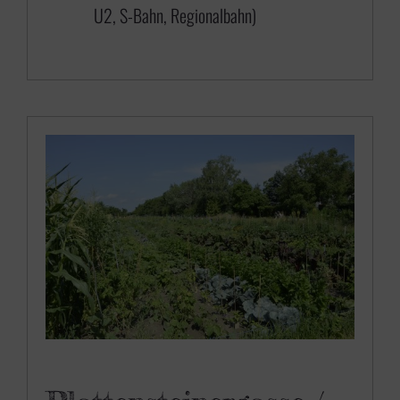
U2, S-Bahn, Regionalbahn)
6
5
0
,
0
0