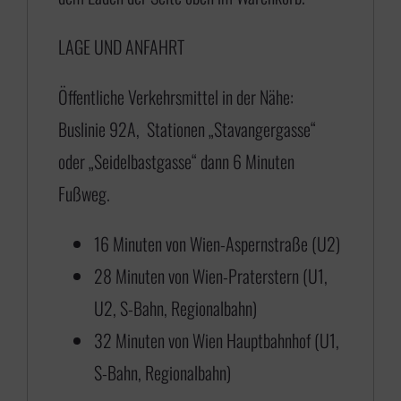
1
LAGE UND ANFAHRT
7
5
Öffentliche Verkehrsmittel in der Nähe:
,
Buslinie 92A, Stationen „Stavangergasse“
0
oder „Seidelbastgasse“ dann 6 Minuten
0
Fußweg.
b
i
16 Minuten von Wien-Aspernstraße (U2)
s
28 Minuten von Wien-Praterstern (U1,
€
U2, S-Bahn, Regionalbahn)
32 Minuten von Wien Hauptbahnhof (U1,
6
S-Bahn, Regionalbahn)