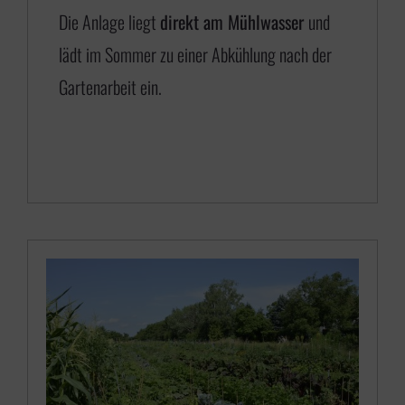
5
Die Anlage liegt
direkt am Mühlwasser
und
0
lädt im Sommer zu einer Abkühlung nach der
,
Gartenarbeit ein.
0
0