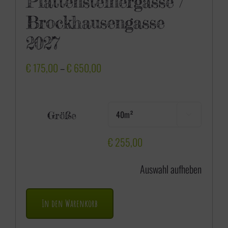
Plattensteinergasse /
Brockhausengasse
2027
P
€
175,00
–
€
650,00
r
e
Größe

i
s
€
255,00
s
Auswahl aufheben
p
a
In den Warenkorb
n