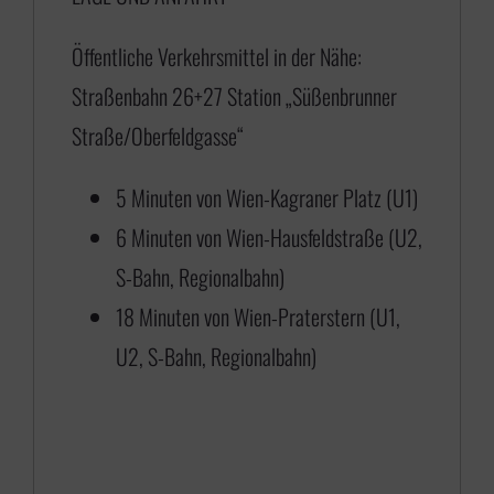
5
Öffentliche Verkehrsmittel in der Nähe:
,
Straßenbahn 26+27 Station „Süßenbrunner
0
Straße/Oberfeldgasse“
0
b
5 Minuten von Wien-Kagraner Platz (U1)
i
6 Minuten von Wien-Hausfeldstraße (U2,
s
S-Bahn, Regionalbahn)
€
18 Minuten von Wien-Praterstern (U1,
U2, S-Bahn, Regionalbahn)
1
1
8