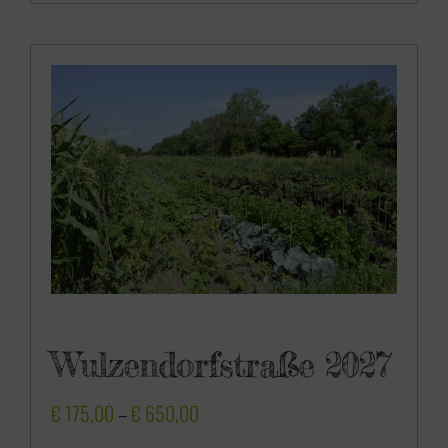
0
,
0
0
Wulzendorfstraße 2027
P
€
175,00
–
€
650,00
r