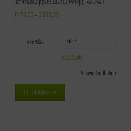
Pelargonienweg 2027
P
€
175,00
–
€
650,00
r
e
Größe

i
s
€
255,00
s
Auswahl aufheben
p
a
In den Warenkorb
n
n
e
: