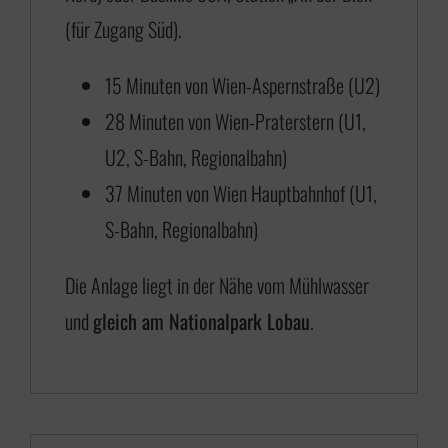
s
(für Zugang Süd).
€
15 Minuten von Wien-Aspernstraße (U2)
28 Minuten von Wien-Praterstern (U1,
6
U2, S-Bahn, Regionalbahn)
5
37 Minuten von Wien Hauptbahnhof (U1,
0
S-Bahn, Regionalbahn)
,
0
Die Anlage liegt in der Nähe vom Mühlwasser
0
und
gleich am Nationalpark Lobau
.