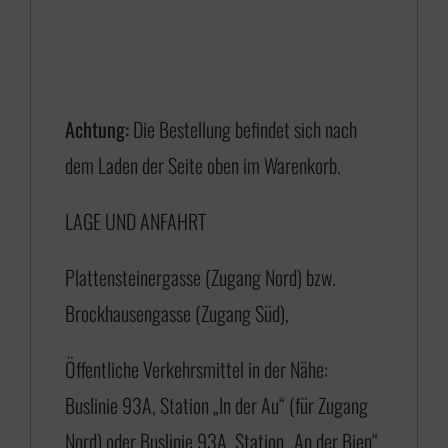
n
e
:
€
Achtung:
Die Bestellung befindet sich nach
dem Laden der Seite oben im Warenkorb.
1
LAGE UND ANFAHRT
7
5
Plattensteinergasse (Zugang Nord) bzw.
,
Brockhausengasse (Zugang Süd),
0
0
Öffentliche Verkehrsmittel in der Nähe:
b
Buslinie 93A, Station „In der Au“ (für Zugang
i
Nord) oder Buslinie 93A, Station „An der Bien“