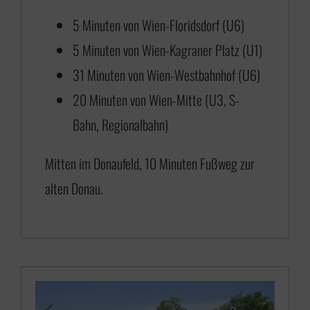
0
5 Minuten von Wien-Floridsdorf (U6)
b
5 Minuten von Wien-Kagraner Platz (U1)
i
31 Minuten von Wien-Westbahnhof (U6)
s
20 Minuten von Wien-Mitte (U3, S-
€
Bahn, Regionalbahn)
6
Mitten im Donaufeld, 10 Minuten Fußweg zur
5
alten Donau.
0
,
0
0