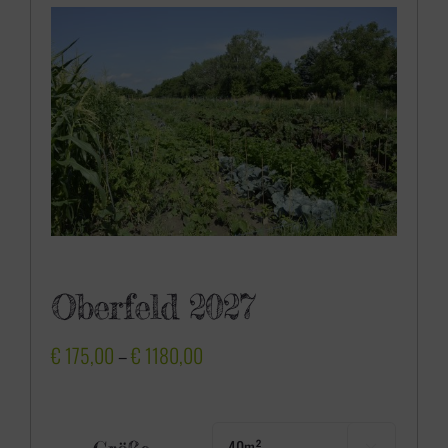
Oberfeld 2027
P
€
175,00
–
€
1180,00
r
e
