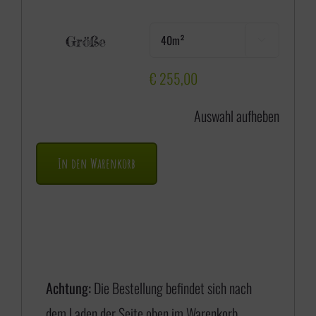
e
Größe

i
s
€
255,00
s
Auswahl aufheben
p
a
In den Warenkorb
n
n
e
:
€
Achtung:
Die Bestellung befindet sich nach
dem Laden der Seite oben im Warenkorb.