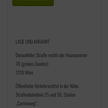
a
n
n
e
LAGE UND ANFAHRT
:
€
Donaufelder Straße rechts der Hausnummer
78 (grünes Zauntor)
1
1210 Wien
7
5
Öffentliche Verkehrsmittel in der Nähe:
,
Straßenbahnlinie 25 und 26, Station
0
„Carminweg“.