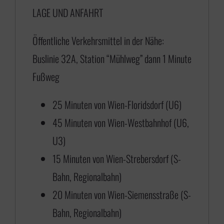
LAGE UND ANFAHRT
7
5
Öffentliche Verkehrsmittel in der Nähe:
,
Buslinie 32A, Station “Mühlweg” dann 1 Minute
0
Fußweg
0
b
25 Minuten von Wien-Floridsdorf (U6)
i
45 Minuten von Wien-Westbahnhof (U6,
s
U3)
€
15 Minuten von Wien-Strebersdorf (S-
Bahn, Regionalbahn)
4
20 Minuten von Wien-Siemensstraße (S-
3
Bahn, Regionalbahn)