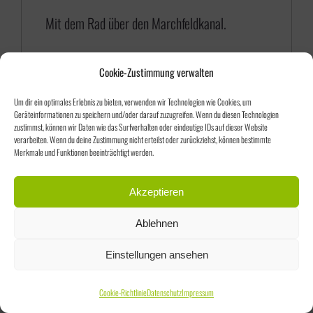
5
Mit dem Rad über den Marchfeldkanal.
,
0
Cookie-Zustimmung verwalten
0
Um dir ein optimales Erlebnis zu bieten, verwenden wir Technologien wie Cookies, um
Geräteinformationen zu speichern und/oder darauf zuzugreifen. Wenn du diesen Technologien
zustimmst, können wir Daten wie das Surfverhalten oder eindeutige IDs auf dieser Website
verarbeiten. Wenn du deine Zustimmung nicht erteilst oder zurückziehst, können bestimmte
Merkmale und Funktionen beeinträchtigt werden.
Sortieren nach
Standardsortierung
Akzeptieren
Ablehnen
Zeige
75 Produkte
Einstellungen ansehen
Cookie-Richtlinie
Datenschutz
Impressum