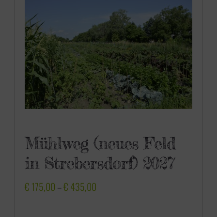
0
0
Mühlweg (neues Feld
in Strebersdorf) 2027
P
€
175,00
–
€
435,00
r