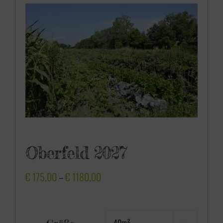
Oberfeld 2027
P
€
175,00
–
€
1180,00
r
e
