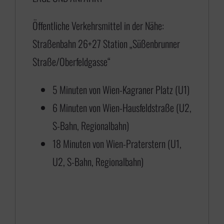
5
Öffentliche Verkehrsmittel in der Nähe:
,
Straßenbahn 26+27 Station „Süßenbrunner
0
Straße/Oberfeldgasse“
0
b
5 Minuten von Wien-Kagraner Platz (U1)
i
6 Minuten von Wien-Hausfeldstraße (U2,
s
S-Bahn, Regionalbahn)
€
18 Minuten von Wien-Praterstern (U1,
U2, S-Bahn, Regionalbahn)
1
1
8