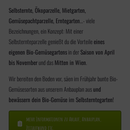
i
Selbsternte, Ökoparzelle, Mietgarten,
n
Gemüsepachtparzelle, Erntegarten
…- viele
g
Bezeichnungen, ein Konzept: Mit einer
e
Selbsternteparzelle genießt du die Vorteile
eines
n
eigenen Bio-Gemüsegartens
in der
Saison von April
bis November
und das
Mitten in Wien
.
Wir bereiten den Boden vor, säen im Frühjahr bunte Bio-
Gemüsesorten aus unserem Anbauplan aus
und
bewässern dein Bio-Gemüse im Selbsterntegarten!
mehr Informationen zu Ablauf, Anbauplan,
Zeitaufwand etc.