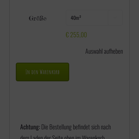
e
Größe

i
s
€
255,00
s
Auswahl aufheben
p
a
In den Warenkorb
n
n
e
:
€
Achtung:
Die Bestellung befindet sich nach
dem Laden der Seite oben im Warenkorb.