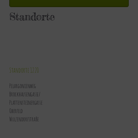
Standorte
Standorte 1220
Pelargonienweg
Brockhausengasse
/
Plattensteinergasse
Oberfeld
Wulzendorfstraße