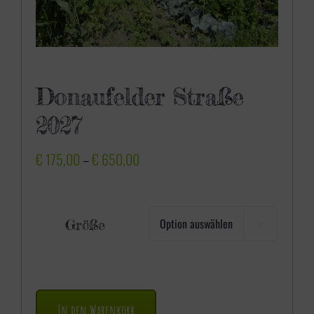
Donaufelder Straße
2027
P
€
175,00
–
€
650,00
r
e
Größe

i
s
s
p
In den Warenkorb