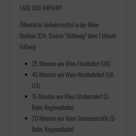
LAGE UND ANFAHRT
7
5
Öffentliche Verkehrsmittel in der Nähe:
,
Buslinie 32A, Station “Mühlweg” dann 1 Minute
0
Fußweg
0
b
25 Minuten von Wien-Floridsdorf (U6)
i
45 Minuten von Wien-Westbahnhof (U6,
s
U3)
€
15 Minuten von Wien-Strebersdorf (S-
Bahn, Regionalbahn)
4
20 Minuten von Wien-Siemensstraße (S-
3
Bahn, Regionalbahn)