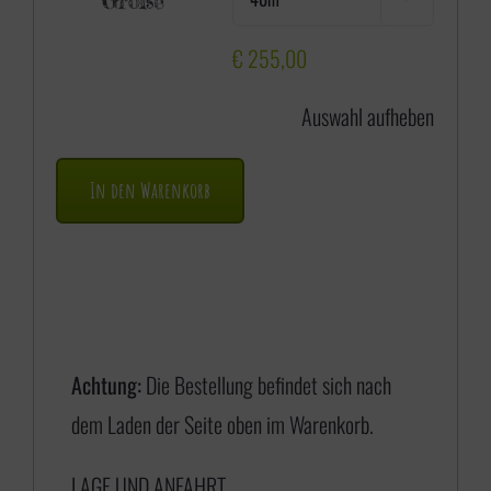
Größe
i
s
€
255,00
s
Auswahl aufheben
p
a
In den Warenkorb
n
n
e
:
€
Achtung:
Die Bestellung befindet sich nach
dem Laden der Seite oben im Warenkorb.
1
LAGE UND ANFAHRT
7