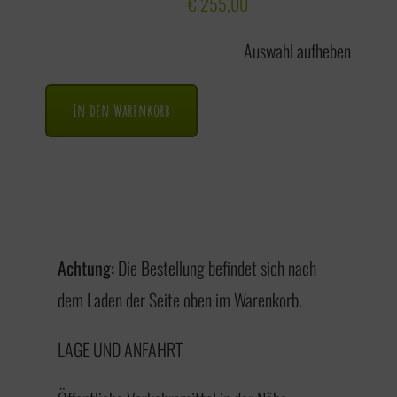
s
€
255,00
s
Auswahl aufheben
p
a
In den Warenkorb
n
n
e
:
€
Achtung:
Die Bestellung befindet sich nach
dem Laden der Seite oben im Warenkorb.
1
LAGE UND ANFAHRT
7
5