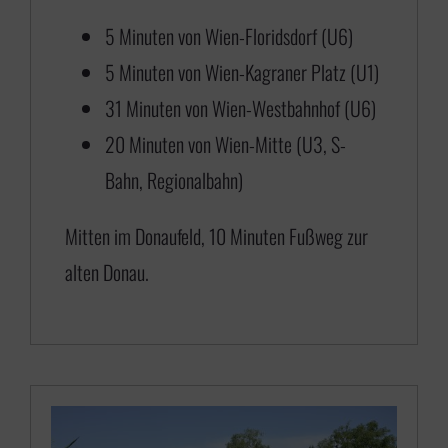
0
5 Minuten von Wien-Floridsdorf (U6)
b
5 Minuten von Wien-Kagraner Platz (U1)
i
31 Minuten von Wien-Westbahnhof (U6)
s
20 Minuten von Wien-Mitte (U3, S-
€
Bahn, Regionalbahn)
6
Mitten im Donaufeld, 10 Minuten Fußweg zur
5
alten Donau.
0
,
0
0