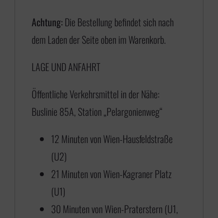
€
Achtung:
Die Bestellung befindet sich nach
dem Laden der Seite oben im Warenkorb.
1
LAGE UND ANFAHRT
7
5
Öffentliche Verkehrsmittel in der Nähe:
,
Buslinie 85A, Station „Pelargonienweg“
0
0
12 Minuten von Wien-Hausfeldstraße
b
(U2)
i
21 Minuten von Wien-Kagraner Platz
s
(U1)
€
30 Minuten von Wien-Praterstern (U1,