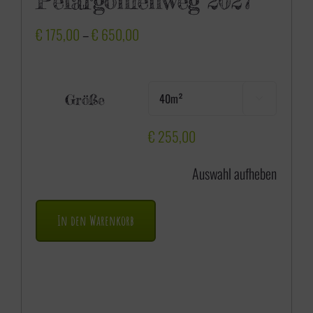
Pelargonienweg 2027
P
€
175,00
–
€
650,00
r
e
Größe

i
s
€
255,00
s
Auswahl aufheben
p
a
In den Warenkorb
n
n
e
: