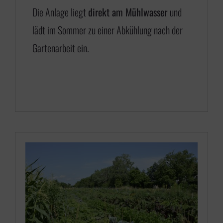
5
Die Anlage liegt
direkt am Mühlwasser
und
0
lädt im Sommer zu einer Abkühlung nach der
,
Gartenarbeit ein.
0
0