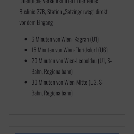
Öffentliche Verkehrsmittel in der Nähe:
,
Buslinie 27B, Station „Satzingerweg“ direkt
0
vor dem Eingang
0
b
6 Minuten von Wien- Kagran (U1)
i
15 Minuten von Wien-Floridsdorf (U6)
s
20 Minuten von Wien-Leopoldau (U1, S-
€
Bahn, Regionalbahn)
30 Minuten von Wien-Mitte (U3, S-
6
Bahn, Regionalbahn)
5
0
,