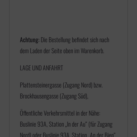
n
e
:
€
Achtung:
Die Bestellung befindet sich nach
dem Laden der Seite oben im Warenkorb.
1
LAGE UND ANFAHRT
7
5
Plattensteinergasse (Zugang Nord) bzw.
,
Brockhausengasse (Zugang Süd),
0
0
Öffentliche Verkehrsmittel in der Nähe:
b
Buslinie 93A, Station „In der Au“ (für Zugang
i
Nord) oder Buslinie 93A, Station „An der Bien“