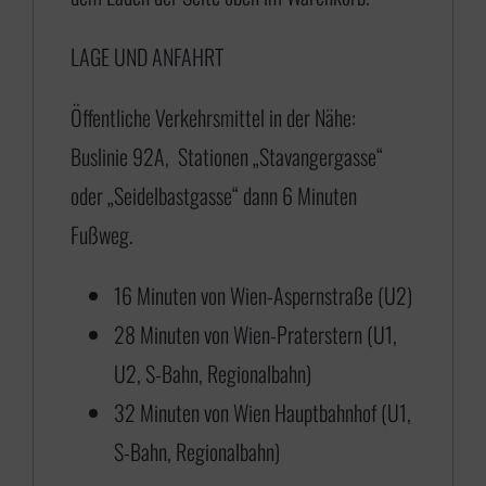
1
LAGE UND ANFAHRT
7
5
Öffentliche Verkehrsmittel in der Nähe:
,
Buslinie 92A, Stationen „Stavangergasse“
0
oder „Seidelbastgasse“ dann 6 Minuten
0
Fußweg.
b
i
16 Minuten von Wien-Aspernstraße (U2)
s
28 Minuten von Wien-Praterstern (U1,
€
U2, S-Bahn, Regionalbahn)
32 Minuten von Wien Hauptbahnhof (U1,
6
S-Bahn, Regionalbahn)