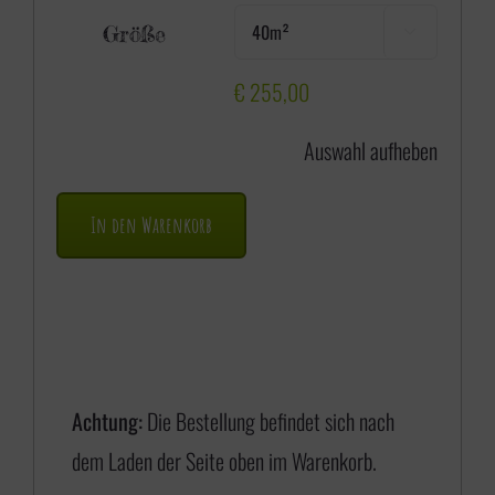
e
Größe

i
s
€
255,00
s
Auswahl aufheben
p
a
In den Warenkorb
n
n
e
:
€
Achtung:
Die Bestellung befindet sich nach
dem Laden der Seite oben im Warenkorb.
1