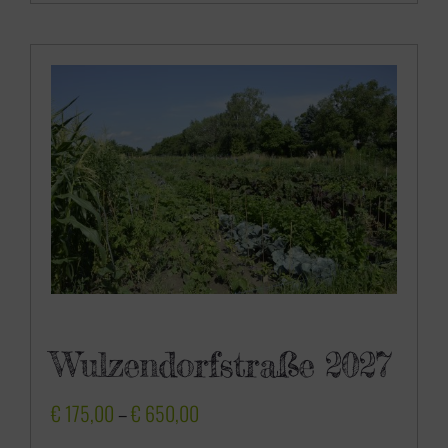
0
,
0
0
Wulzendorfstraße 2027
P
€
175,00
–
€
650,00
r