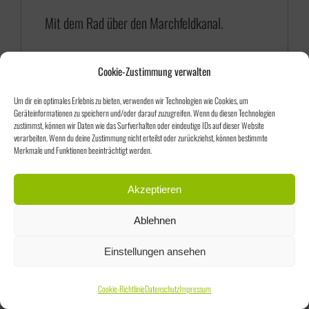
5
Mit dem Rad über den Marchfeldkanal.
,
0
Cookie-Zustimmung verwalten
0
Um dir ein optimales Erlebnis zu bieten, verwenden wir Technologien wie Cookies, um
Geräteinformationen zu speichern und/oder darauf zuzugreifen. Wenn du diesen Technologien
zustimmst, können wir Daten wie das Surfverhalten oder eindeutige IDs auf dieser Website
verarbeiten. Wenn du deine Zustimmung nicht erteilst oder zurückziehst, können bestimmte
Merkmale und Funktionen beeinträchtigt werden.
Sortieren nach
Datum
Akzeptieren
Ablehnen
Zeige
25 Produkte
Einstellungen ansehen
Cookie-Richtlinie
Datenschutz
Impressum