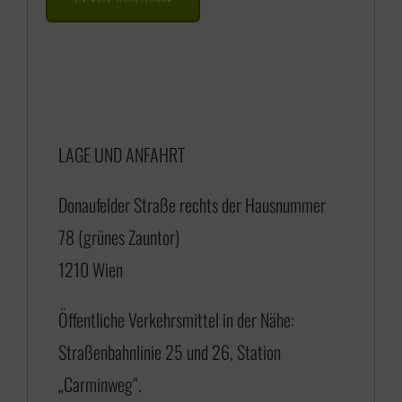
a
n
n
e
LAGE UND ANFAHRT
:
€
Donaufelder Straße rechts der Hausnummer
78 (grünes Zauntor)
1
1210 Wien
7
5
Öffentliche Verkehrsmittel in der Nähe:
,
Straßenbahnlinie 25 und 26, Station
0
„Carminweg“.