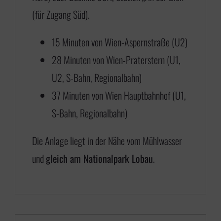
s
(für Zugang Süd).
€
15 Minuten von Wien-Aspernstraße (U2)
28 Minuten von Wien-Praterstern (U1,
6
U2, S-Bahn, Regionalbahn)
5
37 Minuten von Wien Hauptbahnhof (U1,
0
S-Bahn, Regionalbahn)
,
0
Die Anlage liegt in der Nähe vom Mühlwasser
0
und
gleich am Nationalpark Lobau
.