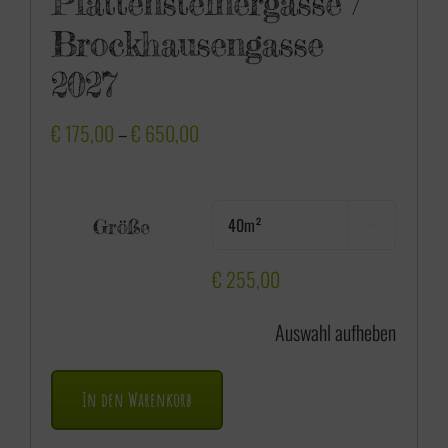
Plattensteinergasse /
Brockhausengasse
2027
P
€
175,00
–
€
650,00
r
e
Größe

i
s
€
255,00
s
Auswahl aufheben
p
a
In den Warenkorb
n