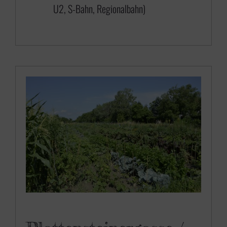
U2, S-Bahn, Regionalbahn)
6
5
0
,
0
0