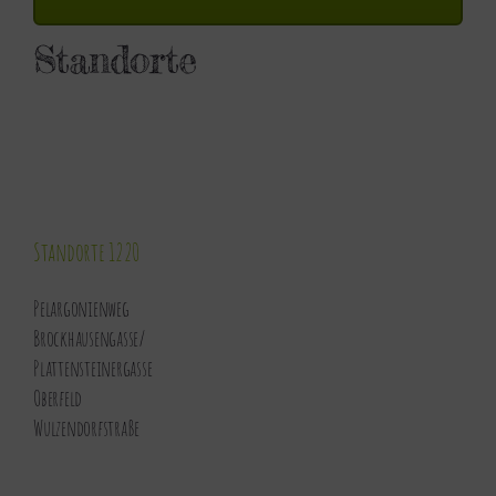
Standorte
Standorte 1220
Pelargonienweg
Brockhausengasse
/
Plattensteinergasse
Oberfeld
Wulzendorfstraße