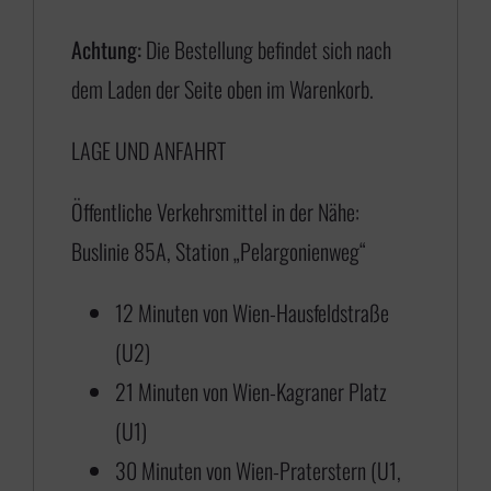
€
Achtung:
Die Bestellung befindet sich nach
dem Laden der Seite oben im Warenkorb.
1
LAGE UND ANFAHRT
7
5
Öffentliche Verkehrsmittel in der Nähe:
,
Buslinie 85A, Station „Pelargonienweg“
0
0
12 Minuten von Wien-Hausfeldstraße
b
(U2)
i
21 Minuten von Wien-Kagraner Platz
s
(U1)
€
30 Minuten von Wien-Praterstern (U1,