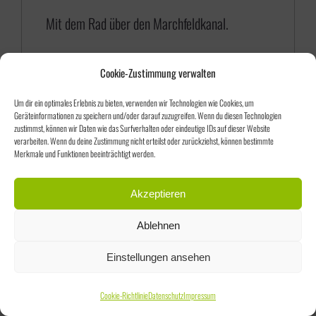
5
Mit dem Rad über den Marchfeldkanal.
,
0
Cookie-Zustimmung verwalten
0
Um dir ein optimales Erlebnis zu bieten, verwenden wir Technologien wie Cookies, um
Geräteinformationen zu speichern und/oder darauf zuzugreifen. Wenn du diesen Technologien
zustimmst, können wir Daten wie das Surfverhalten oder eindeutige IDs auf dieser Website
verarbeiten. Wenn du deine Zustimmung nicht erteilst oder zurückziehst, können bestimmte
Merkmale und Funktionen beeinträchtigt werden.
Sortieren nach
Preis
Akzeptieren
Ablehnen
Zeige
75 Produkte
Einstellungen ansehen
Cookie-Richtlinie
Datenschutz
Impressum