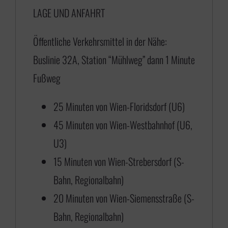
LAGE UND ANFAHRT
7
5
Öffentliche Verkehrsmittel in der Nähe:
,
Buslinie 32A, Station “Mühlweg” dann 1 Minute
0
Fußweg
0
b
25 Minuten von Wien-Floridsdorf (U6)
i
45 Minuten von Wien-Westbahnhof (U6,
s
U3)
€
15 Minuten von Wien-Strebersdorf (S-
Bahn, Regionalbahn)
4
20 Minuten von Wien-Siemensstraße (S-
3
Bahn, Regionalbahn)