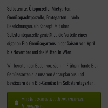
i
Selbsternte, Ökoparzelle, Mietgarten,
n
Gemüsepachtparzelle, Erntegarten
…- viele
g
Bezeichnungen, ein Konzept: Mit einer
e
Selbsternteparzelle genießt du die Vorteile
eines
n
eigenen Bio-Gemüsegartens
in der
Saison von April
bis November
und das
Mitten in Wien
.
Wir bereiten den Boden vor, säen im Frühjahr bunte Bio-
Gemüsesorten aus unserem Anbauplan aus
und
bewässern dein Bio-Gemüse im Selbsterntegarten!
mehr Informationen zu Ablauf, Anbauplan,
Zeitaufwand etc.