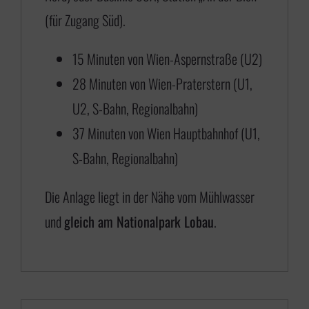
s
(für Zugang Süd).
€
15 Minuten von Wien-Aspernstraße (U2)
28 Minuten von Wien-Praterstern (U1,
6
U2, S-Bahn, Regionalbahn)
5
37 Minuten von Wien Hauptbahnhof (U1,
0
S-Bahn, Regionalbahn)
,
0
Die Anlage liegt in der Nähe vom Mühlwasser
0
und
gleich am Nationalpark Lobau
.