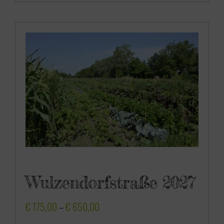
0
,
0
0
Wulzendorfstraße 2027
P
€
175,00
–
€
650,00
r