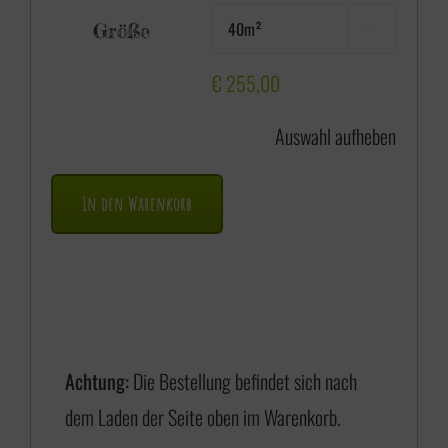
e
Größe

i
s
€
255,00
s
Auswahl aufheben
p
a
In den Warenkorb
n
n
e
:
€
Achtung:
Die Bestellung befindet sich nach
dem Laden der Seite oben im Warenkorb.
1