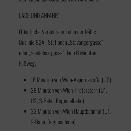
1
LAGE UND ANFAHRT
7
5
Öffentliche Verkehrsmittel in der Nähe:
,
Buslinie 92A, Stationen „Stavangergasse“
0
oder „Seidelbastgasse“ dann 6 Minuten
0
Fußweg.
b
i
16 Minuten von Wien-Aspernstraße (U2)
s
28 Minuten von Wien-Praterstern (U1,
€
U2, S-Bahn, Regionalbahn)
32 Minuten von Wien Hauptbahnhof (U1,
6
S-Bahn, Regionalbahn)