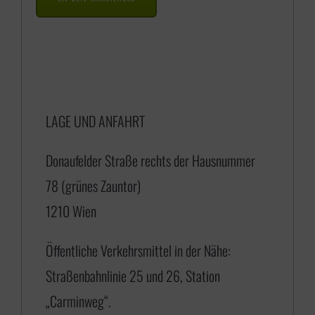
a
n
n
e
LAGE UND ANFAHRT
:
€
Donaufelder Straße rechts der Hausnummer
78 (grünes Zauntor)
1
1210 Wien
7
5
Öffentliche Verkehrsmittel in der Nähe:
,
Straßenbahnlinie 25 und 26, Station
0
„Carminweg“.