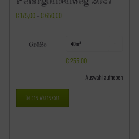
Pelargonienweg 2027
P
€
175,00
–
€
650,00
r
e
Größe

i
s
€
255,00
s
Auswahl aufheben
p
a
In den Warenkorb
n
n
e
: