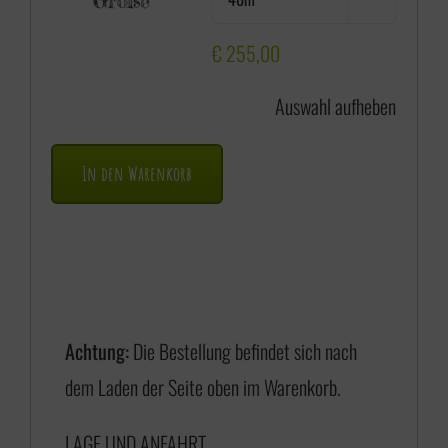
Größe
i
s
€
255,00
s
Auswahl aufheben
p
a
In den Warenkorb
n
n
e
:
€
Achtung:
Die Bestellung befindet sich nach
dem Laden der Seite oben im Warenkorb.
1
LAGE UND ANFAHRT
7