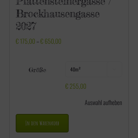
Plattensteinergasse /
Brockhausengasse
2027
P
€
175,00
–
€
650,00
r
e
Größe

i
s
€
255,00
s
Auswahl aufheben
p
a
In den Warenkorb
n