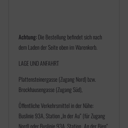
n
e
:
€
Achtung:
Die Bestellung befindet sich nach
dem Laden der Seite oben im Warenkorb.
1
LAGE UND ANFAHRT
7
5
Plattensteinergasse (Zugang Nord) bzw.
,
Brockhausengasse (Zugang Süd),
0
0
Öffentliche Verkehrsmittel in der Nähe:
b
Buslinie 93A, Station „In der Au“ (für Zugang
i
Nord) oder Buslinie 93A, Station „An der Bien“