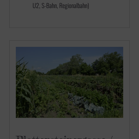
U2, S-Bahn, Regionalbahn)
6
5
0
,
0
0