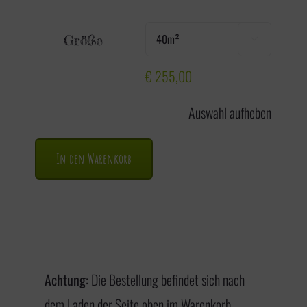
e
Größe

i
s
€
255,00
s
Auswahl aufheben
p
a
In den Warenkorb
n
n
e
:
€
Achtung:
Die Bestellung befindet sich nach
dem Laden der Seite oben im Warenkorb.