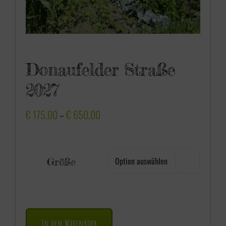
Donaufelder Straße
2027
P
€
175,00
–
€
650,00
r
e
Größe

i
s
s
p
In den Warenkorb