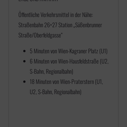
5
Öffentliche Verkehrsmittel in der Nähe:
,
Straßenbahn 26+27 Station „Süßenbrunner
0
Straße/Oberfeldgasse“
0
b
5 Minuten von Wien-Kagraner Platz (U1)
i
6 Minuten von Wien-Hausfeldstraße (U2,
s
S-Bahn, Regionalbahn)
€
18 Minuten von Wien-Praterstern (U1,
U2, S-Bahn, Regionalbahn)
1
1
8