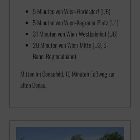
0
5 Minuten von Wien-Floridsdorf (U6)
b
5 Minuten von Wien-Kagraner Platz (U1)
i
31 Minuten von Wien-Westbahnhof (U6)
s
20 Minuten von Wien-Mitte (U3, S-
€
Bahn, Regionalbahn)
6
Mitten im Donaufeld, 10 Minuten Fußweg zur
5
alten Donau.
0
,
0
0