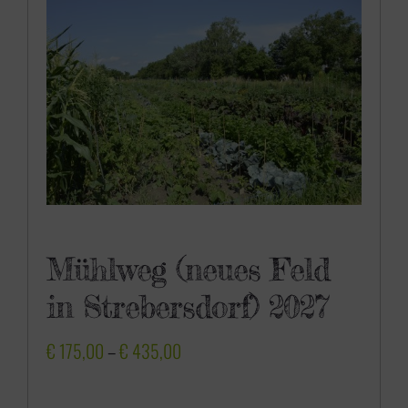
0
0
Mühlweg (neues Feld
in Strebersdorf) 2027
P
€
175,00
–
€
435,00
r