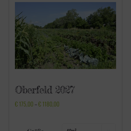
Oberfeld 2027
P
€
175,00
–
€
1180,00
r
e
