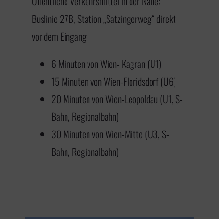
Öffentliche Verkehrsmittel in der Nähe:
,
Buslinie 27B, Station „Satzingerweg“ direkt
0
vor dem Eingang
0
b
6 Minuten von Wien- Kagran (U1)
i
15 Minuten von Wien-Floridsdorf (U6)
s
20 Minuten von Wien-Leopoldau (U1, S-
€
Bahn, Regionalbahn)
30 Minuten von Wien-Mitte (U3, S-
6
Bahn, Regionalbahn)
5
0
,