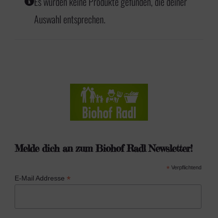
a
Es wurden keine Produkte gefunden, die deiner
l
Auswahl entsprechen.
t
s
p
r
i
n
g
Melde dich an zum Biohof Radl Newsletter!
e
*
Verpflichtend
n
*
E-Mail Addresse