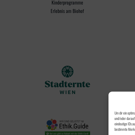
Kinderprogramme
Erlebnis am Biohof
Um dir ein optim
und/oder darauf 
eindeutige IDs a
bestimmte Merkm