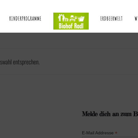
KINDERPROGRAMME
ERDBEERWELT
W
uswahl entsprechen.
Melde dich an zum Bi
*
E-Mail Addresse