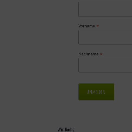
*
Vorname
€
*
Nachname
6
€
5
0
0
5
0
0
Wir Radls