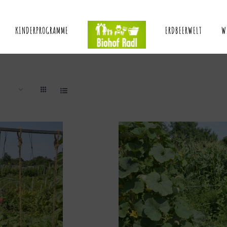
KINDERPROGRAMME
ERDBEERWELT
W
W
AUSFÜHRUNG