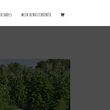
IR RADLS
MEIN BENUTZERKONTO
D
 WÄHLEN
/
QUICK VIEW
I