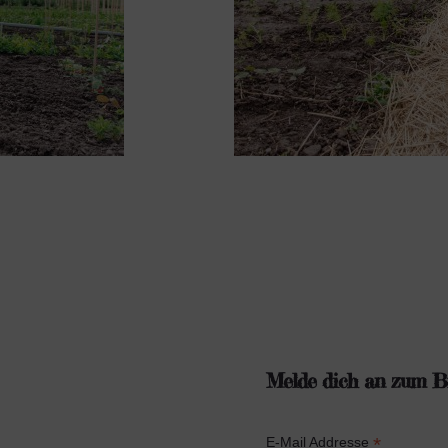
€
P
5
Melde dich an zum Bi
0
0
*
E-Mail Addresse