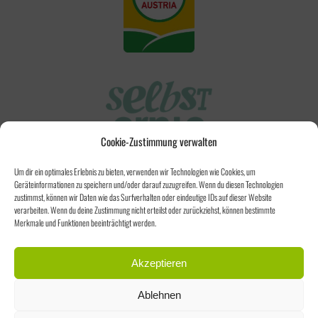
E
F
G
D
E
E
W
R
Ä
P
H
R
L
Cookie-Zustimmung verwalten
O
T
D
Um dir ein optimales Erlebnis zu bieten, verwenden wir Technologien wie Cookies, um
W
Geräteinformationen zu speichern und/oder darauf zuzugreifen. Wenn du diesen Technologien
U
E
zustimmst, können wir Daten wie das Surfverhalten oder eindeutige IDs auf dieser Website
K
verarbeiten. Wenn du deine Zustimmung nicht erteilst oder zurückziehst, können bestimmte
R
Merkmale und Funktionen beeinträchtigt werden.
T
D
S
E
Akzeptieren
E
N
I
Ablehnen