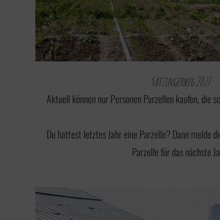
i
n
g
e
n
Satzingerweg 2027
Aktuell können nur Personen Parzellen kaufen, die sc
Du hattest letztes Jahr eine Parzelle? Dann
melde di
Parzelle für das nächste Ja