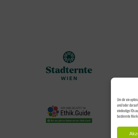
Um dir ein optim
und/oder darauf 
eindeutige IDs a
bestimmte Merkm
Akz