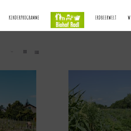
KINDERPROGRAMME
ERDBEERWELT
W