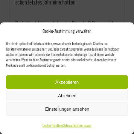
schon letztes Jahr eine hatten.
Du hattest letztes Jahr eine Parzelle? Dann
melde
Cookie-Zustimmung verwalten
dich gleich an
und buche deine Parzelle für das
nächste Jahr!
Um dir ein optimales Erlebnis zu bieten, verwenden wir Technologien wie Cookies, um
Geräteinformationen zu speichern und/oder darauf zuzugreifen. Wenn du diesen Technologien
zustimmst, können wir Daten wie das Surfverhalten oder eindeutige IDs auf dieser Website
verarbeiten. Wenn du deine Zustimmung nicht erteilst oder zurückziehst, können bestimmte
Merkmale und Funktionen beeinträchtigt werden.
Größe

Akzeptieren
Aktuell können nur
Ablehnen
Personen Parzellen kaufen,
die schon letztes Jahr eine
Einstellungen ansehen
hatten.
Cookie-Richtlinie
Datenschutz
Impressum