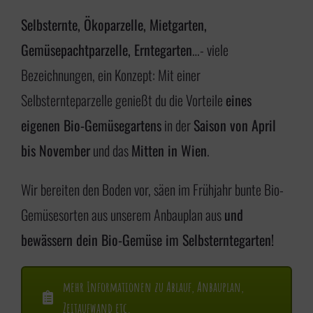
i
Selbsternte, Ökoparzelle, Mietgarten,
n
Gemüsepachtparzelle, Erntegarten
…- viele
g
Bezeichnungen, ein Konzept: Mit einer
e
Selbsternteparzelle genießt du die Vorteile
eines
n
eigenen Bio-Gemüsegartens
in der
Saison von April
bis November
und das
Mitten in Wien
.
Wir bereiten den Boden vor, säen im Frühjahr bunte Bio-
Gemüsesorten aus unserem Anbauplan aus
und
bewässern dein Bio-Gemüse im Selbsterntegarten!
mehr Informationen zu Ablauf, Anbauplan,
Zeitaufwand etc.