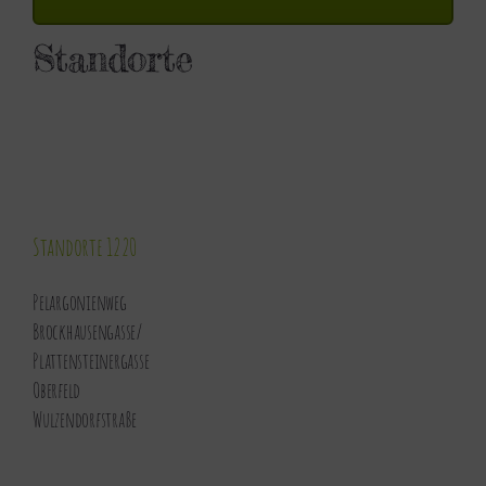
Standorte
Standorte 1220
Pelargonienweg
Brockhausengasse
/
Plattensteinergasse
Oberfeld
Wulzendorfstraße