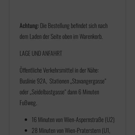
:
€
Achtung:
Die Bestellung befindet sich nach
dem Laden der Seite oben im Warenkorb.
1
LAGE UND ANFAHRT
7
5
Öffentliche Verkehrsmittel in der Nähe:
,
Buslinie 92A, Stationen „Stavangergasse“
0
oder „Seidelbastgasse“ dann 6 Minuten
0
Fußweg.
b
i
16 Minuten von Wien-Aspernstraße (U2)
s
28 Minuten von Wien-Praterstern (U1,