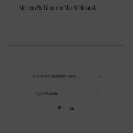
5
Mit dem Rad über den Marchfeldkanal.
,
0
0
Sortieren nach
Standardsortierung
Zeige
50 Produkte