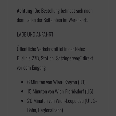
€
Achtung:
Die Bestellung befindet sich nach
dem Laden der Seite oben im Warenkorb.
1
LAGE UND ANFAHRT
7
5
Öffentliche Verkehrsmittel in der Nähe:
,
Buslinie 27B, Station „Satzingerweg“ direkt
0
vor dem Eingang
0
b
6 Minuten von Wien- Kagran (U1)
i
15 Minuten von Wien-Floridsdorf (U6)
s
20 Minuten von Wien-Leopoldau (U1, S-
€
Bahn, Regionalbahn)