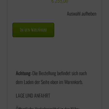
€
255,00
s
Auswahl aufheben
p
a
In den Warenkorb
n
n
e
:
€
Achtung:
Die Bestellung befindet sich nach
dem Laden der Seite oben im Warenkorb.
1
LAGE UND ANFAHRT
7
5