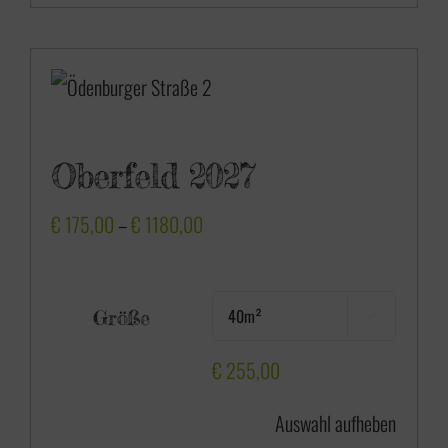
Oberfeld 2027
P
€
175,00
–
€
1180,00
r
e
Größe

i
s
€
255,00
s
Auswahl aufheben
p