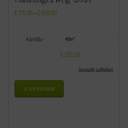
P
€
175,00
–
€
650,00
r
e
Größe

i
s
€
255,00
s
Auswahl aufheben
p
a
In den Warenkorb
n
n
e
: