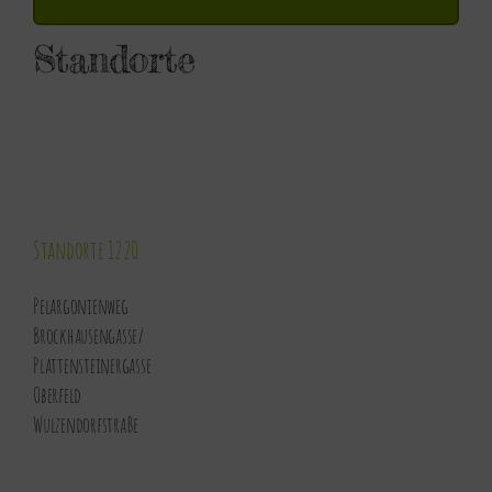
Standorte
Standorte 1220
Pelargonienweg
Brockhausengasse
/
Plattensteinergasse
Oberfeld
Wulzendorfstraße