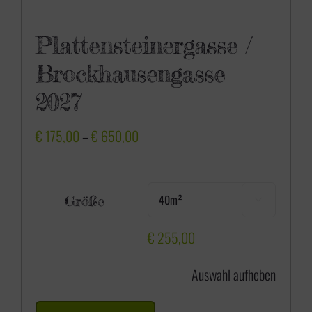
0
0
Plattensteinergasse /
Brockhausengasse
2027
P
€
175,00
–
€
650,00
r
e
Größe

i
s
€
255,00
s
Auswahl aufheben
p
a