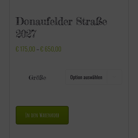
Donaufelder Straße
2027
P
€
175,00
–
€
650,00
r
e
Größe

i
s
s
p
In den Warenkorb
a
n