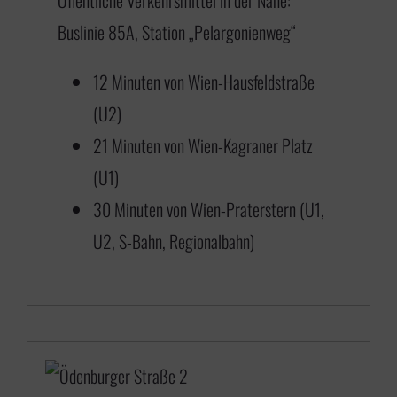
Öffentliche Verkehrsmittel in der Nähe:
,
Buslinie 85A, Station „Pelargonienweg“
0
0
12 Minuten von Wien-Hausfeldstraße
b
(U2)
i
21 Minuten von Wien-Kagraner Platz
s
(U1)
€
30 Minuten von Wien-Praterstern (U1,
U2, S-Bahn, Regionalbahn)
6
5
0
,