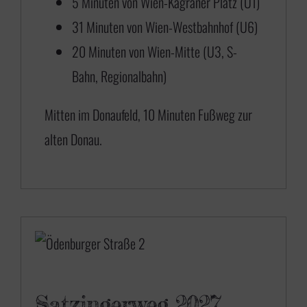
5 Minuten von Wien-Kagraner Platz (U1)
i
31 Minuten von Wien-Westbahnhof (U6)
s
20 Minuten von Wien-Mitte (U3, S-
€
Bahn, Regionalbahn)
6
Mitten im Donaufeld, 10 Minuten Fußweg zur
5
alten Donau.
0
,
0
0
Satzingerweg 2027