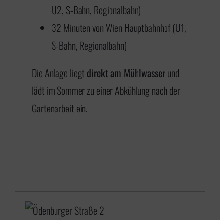
€
U2, S-Bahn, Regionalbahn)
32 Minuten von Wien Hauptbahnhof (U1,
6
S-Bahn, Regionalbahn)
5
Die Anlage liegt
direkt am Mühlwasser
und
0
lädt im Sommer zu einer Abkühlung nach der
,
Gartenarbeit ein.
0
0