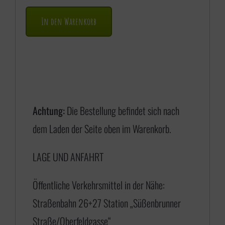
a
In den Warenkorb
n
n
e
:
€
Achtung:
Die Bestellung befindet sich nach
dem Laden der Seite oben im Warenkorb.
1
LAGE UND ANFAHRT
7
5
Öffentliche Verkehrsmittel in der Nähe:
,
Straßenbahn 26+27 Station „Süßenbrunner
0
Straße/Oberfeldgasse“