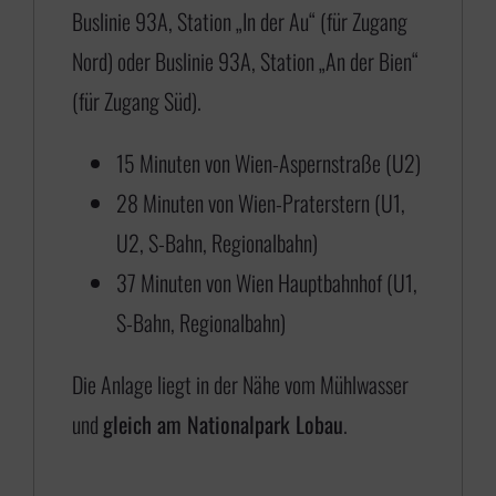
b
Buslinie 93A, Station „In der Au“ (für Zugang
i
Nord) oder Buslinie 93A, Station „An der Bien“
s
(für Zugang Süd).
€
15 Minuten von Wien-Aspernstraße (U2)
28 Minuten von Wien-Praterstern (U1,
6
U2, S-Bahn, Regionalbahn)
5
37 Minuten von Wien Hauptbahnhof (U1,
0
S-Bahn, Regionalbahn)
,
0
Die Anlage liegt in der Nähe vom Mühlwasser
0
und
gleich am Nationalpark Lobau
.