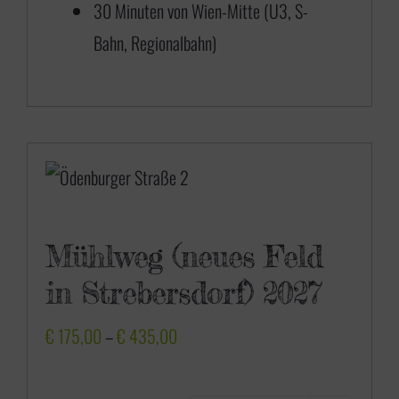
30 Minuten von Wien-Mitte (U3, S-
6
Bahn, Regionalbahn)
5
0
,
0
0
Mühlweg (neues Feld
in Strebersdorf) 2027
P
€
175,00
–
€
435,00
r