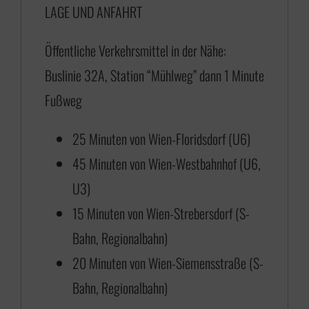
LAGE UND ANFAHRT
7
5
Öffentliche Verkehrsmittel in der Nähe:
,
Buslinie 32A, Station “Mühlweg” dann 1 Minute
0
Fußweg
0
b
25 Minuten von Wien-Floridsdorf (U6)
i
45 Minuten von Wien-Westbahnhof (U6,
s
U3)
€
15 Minuten von Wien-Strebersdorf (S-
Bahn, Regionalbahn)
4
20 Minuten von Wien-Siemensstraße (S-
3
Bahn, Regionalbahn)