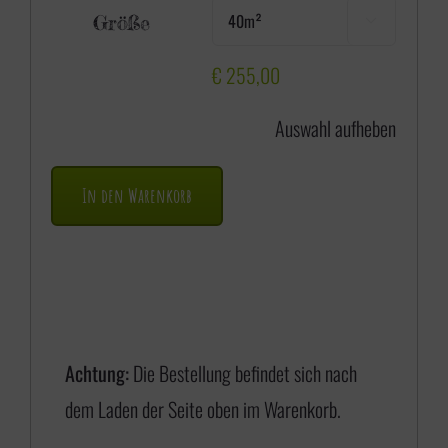
e
Größe

i
s
€
255,00
s
Auswahl aufheben
p
a
In den Warenkorb
n
n
e
:
€
Achtung:
Die Bestellung befindet sich nach
dem Laden der Seite oben im Warenkorb.
1