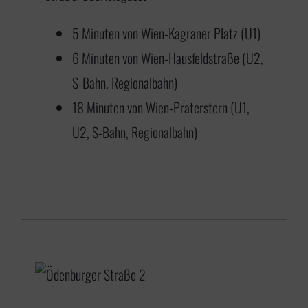
0
b
5 Minuten von Wien-Kagraner Platz (U1)
i
6 Minuten von Wien-Hausfeldstraße (U2,
s
S-Bahn, Regionalbahn)
€
18 Minuten von Wien-Praterstern (U1,
U2, S-Bahn, Regionalbahn)
1
1
8
0
,
0
0