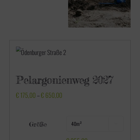
Pelargonienweg 2027
P
€
175,00
–
€
650,00
r
e
Größe

i
s