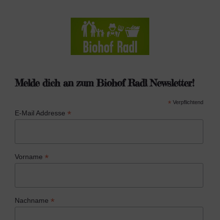
Melde dich an zum Biohof Radl Newsletter!
*
Verpflichtend
*
E-Mail Addresse
*
Vorname
*
Nachname