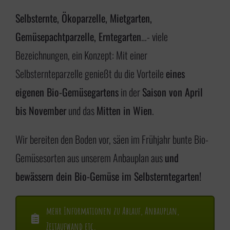
i
Selbsternte, Ökoparzelle, Mietgarten,
n
Gemüsepachtparzelle, Erntegarten
…- viele
g
Bezeichnungen, ein Konzept: Mit einer
e
Selbsternteparzelle genießt du die Vorteile
eines
n
eigenen Bio-Gemüsegartens
in der
Saison von April
bis November
und das
Mitten in Wien
.
Wir bereiten den Boden vor, säen im Frühjahr bunte Bio-
Gemüsesorten aus unserem Anbauplan aus
und
bewässern dein Bio-Gemüse im Selbsterntegarten!
mehr Informationen zu Ablauf, Anbauplan,
Zeitaufwand etc.