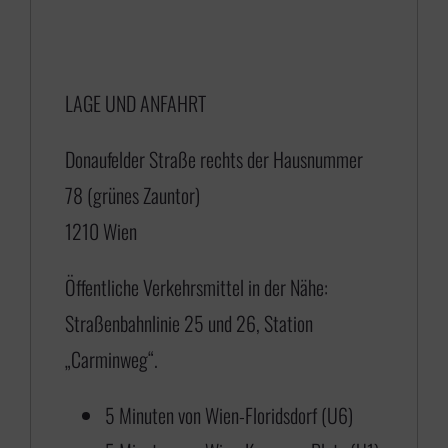
n
e
LAGE UND ANFAHRT
:
€
Donaufelder Straße rechts der Hausnummer
78 (grünes Zauntor)
1
1210 Wien
7
5
Öffentliche Verkehrsmittel in der Nähe:
,
Straßenbahnlinie 25 und 26, Station
0
„Carminweg“.
0
5 Minuten von Wien-Floridsdorf (U6)
b