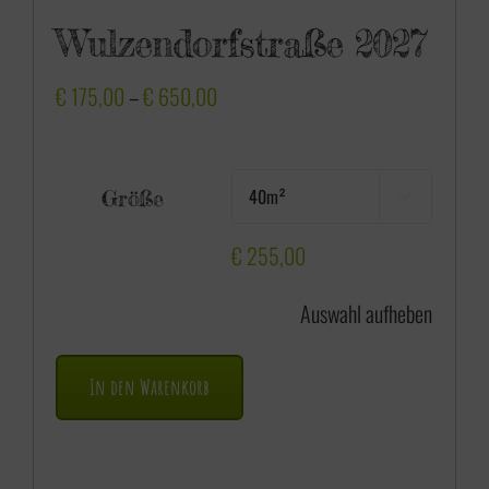
Wulzendorfstraße 2027
P
€
175,00
–
€
650,00
r
e
Größe

i
s
€
255,00
s
Auswahl aufheben
p
a
In den Warenkorb
n
n
e