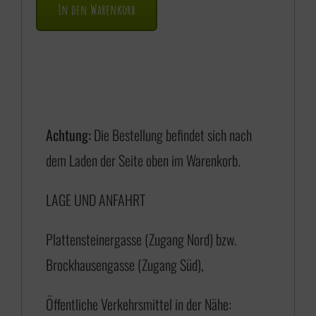
In den Warenkorb
n
n
e
:
€
Achtung:
Die Bestellung befindet sich nach
dem Laden der Seite oben im Warenkorb.
1
LAGE UND ANFAHRT
7
5
Plattensteinergasse (Zugang Nord) bzw.
,
Brockhausengasse (Zugang Süd),
0
0
Öffentliche Verkehrsmittel in der Nähe: