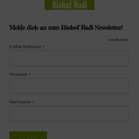
i
n
g
Melde dich an zum Biohof Radl Newsletter!
e
*
Verpflichtend
n
*
E-Mail Addresse
*
Vorname
*
Nachname