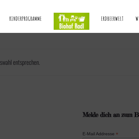
KINDERPROGRAMME
ERDBEERWELT
W
uswahl entsprechen.
Melde dich an zum Bi
*
E-Mail Addresse