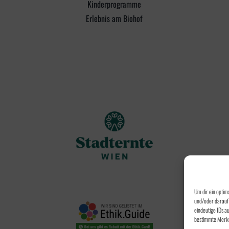
Kinderprogramme
Erlebnis am Biohof
Um dir ein optim
und/oder darauf 
eindeutige IDs a
bestimmte Merkm