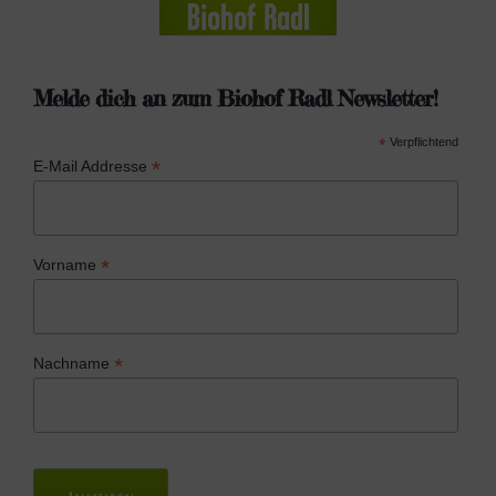
i
n
g
Melde dich an zum Biohof Radl Newsletter!
e
*
Verpflichtend
n
*
E-Mail Addresse
*
Vorname
*
Nachname