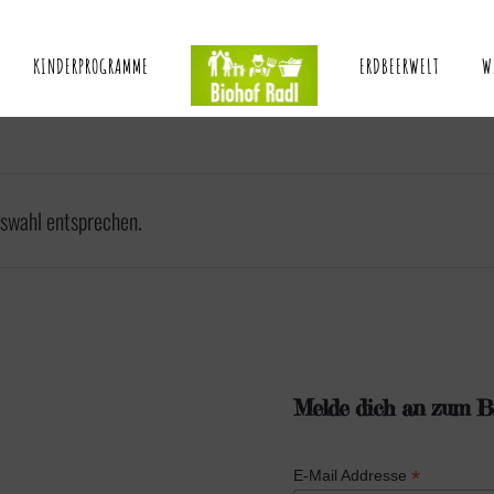
KINDERPROGRAMME
ERDBEERWELT
W
uswahl entsprechen.
Melde dich an zum Bi
*
E-Mail Addresse