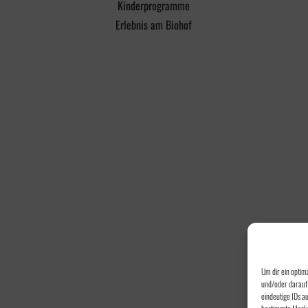
Kinderprogramme
Erlebnis am Biohof
Um dir ein optim
und/oder darauf 
eindeutige IDs a