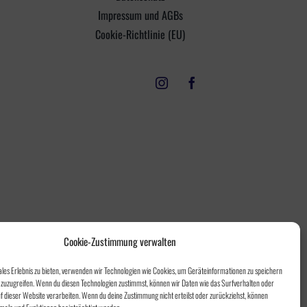
Impressum und AGBs
Cookie-Richtlinie (EU)
Cookie-Zustimmung verwalten
ales Erlebnis zu bieten, verwenden wir Technologien wie Cookies, um Geräteinformationen zu speichern
zuzugreifen. Wenn du diesen Technologien zustimmst, können wir Daten wie das Surfverhalten oder
uf dieser Website verarbeiten. Wenn du deine Zustimmung nicht erteilst oder zurückziehst, können